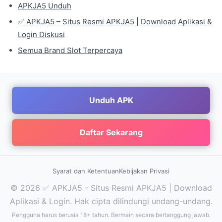
APKJA5 Unduh
✅ APKJA5 – Situs Resmi APKJA5 | Download Aplikasi &
Login Diskusi
Semua Brand Slot Terpercaya
Unduh APK
Daftar Sekarang
Syarat dan Ketentuan
Kebijakan Privasi
© 2026 ✅ APKJA5 - Situs Resmi APKJA5 | Download
Aplikasi & Login. Hak cipta dilindungi undang-undang.
Pengguna harus berusia 18+ tahun. Bermain secara bertanggung jawab.